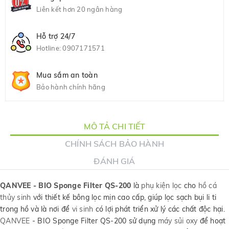
Liên kết hơn 20 ngân hàng
Hỗ trợ 24/7
Hotline:
0907171571
Mua sắm an toàn
Bảo hành chính hãng
MÔ TẢ CHI TIẾT
CHÍNH SÁCH BẢO HÀNH
ĐÁNH GIÁ
QANVEE - BIO Sponge Filter QS-200
là
phụ kiện lọc
cho
hồ cá
thủy sinh
với thiết kế bông lọc mịn cao cấp, giúp lọc sạch bụi li ti
trong hồ và là nơi để
vi sinh
có lợi phát triển xử lý các chất độc hại.
QANVEE
- BIO Sponge Filter QS-200 sử dụng
máy sủi oxy
để hoạt