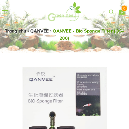
0
Toggle
navigation
Trang chủ
QANVEE
QANVEE - Bio Sponge Filter (QS-
200)