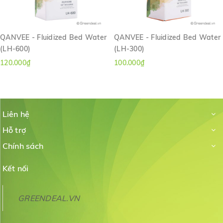
QANVEE - Fluidized Bed Water
QANVEE - Fluidized Bed Water
(LH-600)
(LH-300)
120.000₫
100.000₫
Liên hệ
Hỗ trợ
Chính sách
Kết nối
GREENDEAL.VN