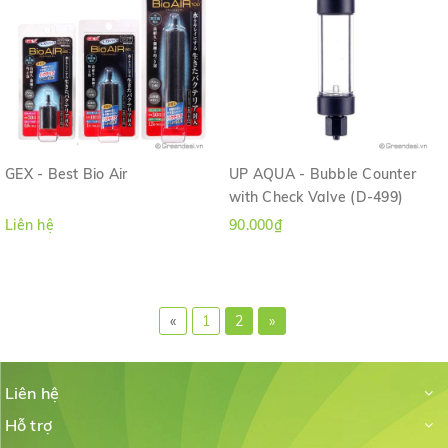
GEX - Best Bio Air
UP AQUA - Bubble Counter
with Check Valve (D-499)
Liên hệ
90.000₫
«
1
2
»
Liên hệ
Hỗ trợ